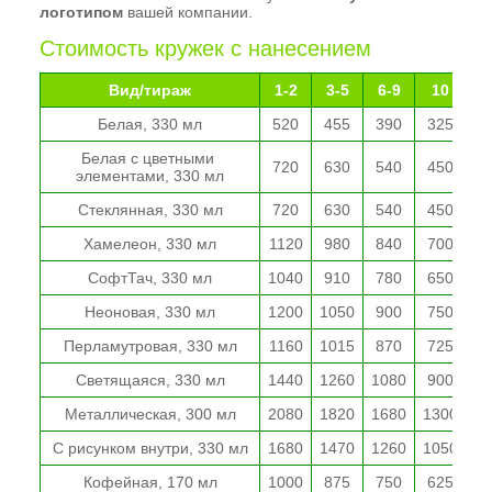
логотипом
вашей компании.
Стоимость кружек с нанесением
Вид/тираж
1-2
3-5
6-9
10
Белая, 330 мл
520
455
390
325
2
Белая с цветными 
720
630
540
450
3
элементами, 330 мл
Стеклянная, 330 мл
720
630
540
450
3
Хамелеон, 330 мл
1120
980
840
700
5
СофтТач, 330 мл
1040
910
780
650
5
Неоновая, 330 мл
1200
1050
900
750
6
Перламутровая, 330 мл
1160
1015
870
725
5
Светящаяся, 330 мл
1440
1260
1080
900
7
Металлическая, 300 мл
2080
1820
1680
1300
1
С рисунком внутри, 330 мл
1680
1470
1260
1050
8
Кофейная, 170 мл
1000
875
750
625
5