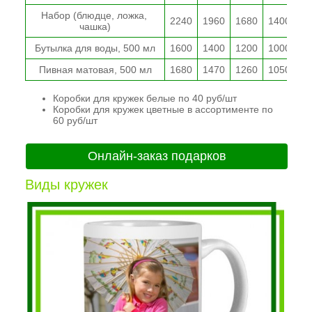
Набор (блюдце, ложка, 
2240
1960
1680
1400
1
чашка)
Бутылка для воды, 500 мл
1600
1400
1200
1000
8
Пивная матовая, 500 мл
1680
1470
1260
1050
8
Коробки для кружек белые по 40 руб/шт
Коробки для кружек цветные в ассортименте по
60 руб/шт
Онлайн-заказ подарков
Виды кружек